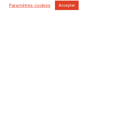
Paramètres cookies
Accepter
NICOLE, LE MÉDIA QUI
FEMALE GAZE
LA
SOCIÉTÉ.
PRESSE
ÉCRIRE POUR NICOLE
CONTACTER NICOLE
MENTIONS LÉGALES
CGV
POLITIQUE DES COOKIES