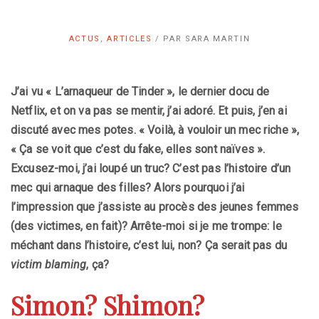
ACTUS
,
ARTICLES
/
PAR
SARA MARTIN
J
’ai vu
«
L’arnaqueur de Tinder
»
, le dernier
docu
de
Netflix, et on va pas se mentir, j’ai adoré. Et puis, j’en ai
discuté avec mes potes. « Voilà, à vouloir un mec riche »,
« Ça se voit que c’est du fake, elles sont naïves ».
Excusez-moi, j’ai loupé un truc? C’est pas l’histoire d’un
mec qui arnaque des filles? Alors pourquoi j’ai
l’impression que j’assiste au procès des jeunes femmes
(des victimes, en fait)? Arrête-moi si je me trompe: le
méchant dans l’histoire, c’est lui, non? Ça serait pas du
victim blaming
, ça?
Simon? Shimon?