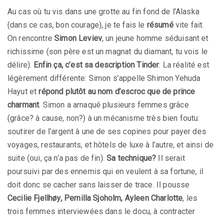
Au cas où tu vis dans une grotte au fin fond de l’Alaska
(dans ce cas, bon courage), je te fais le
résumé
vite fait.
On rencontre
Simon Leviev
, un jeune homme séduisant et
richissime (son père est un magnat du diamant, tu vois le
délire).
Enfin ça, c’est sa description Tinder
. La réalité est
légèrement différente: Simon s’appelle Shimon Yehuda
Hayut et
répond plutôt au nom d’escroc que de prince
charmant
. Simon a arnaqué plusieurs femmes grâce
(grâce? à cause, non?) à un mécanisme très bien foutu:
soutirer de l’argent à une de ses copines pour payer des
voyages, restaurants, et hôtels de luxe à l’autre, et ainsi de
suite (oui, ça n’a pas de fin).
Sa technique?
Il serait
poursuivi par des ennemis qui en veulent à sa fortune, il
doit donc se cacher sans laisser de trace. Il pousse
Cecilie Fjellhøy, Pernilla Sjoholm, Ayleen Charlotte
, les
trois femmes interviewées dans le docu, à contracter