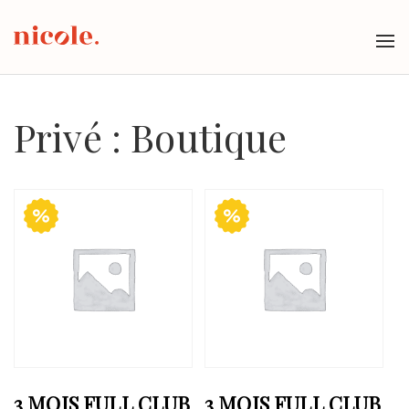
Tog
nav
Privé : Boutique
3 MOIS FULL CLUB
3 MOIS FULL CLUB