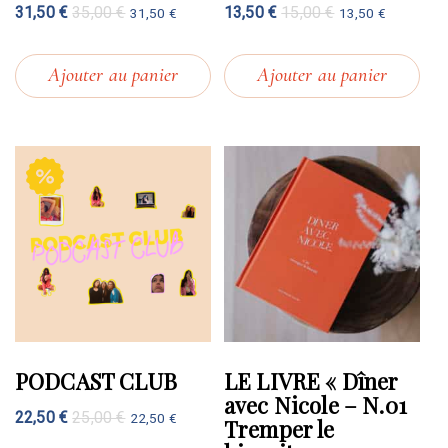
31,50
€
35,00
€
13,50
€
15,00
€
31,50
€
13,50
€
Ajouter au panier
Ajouter au panier
PODCAST CLUB
LE LIVRE « Dîner
avec Nicole – N.01
22,50
€
25,00
€
22,50
€
Tremper le